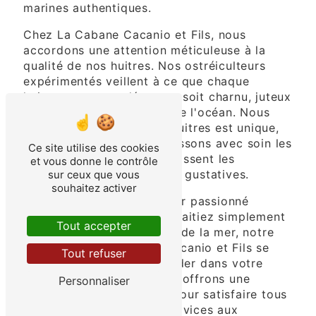
marines authentiques.
Chez La Cabane Cacanio et Fils, nous
accordons une attention méticuleuse à la
qualité de nos huitres. Nos ostréiculteurs
expérimentés veillent à ce que chaque
huitres que vous dégustez soit charnu, juteux
et rempli du goût raffiné de l'océan. Nous
comprenons que chaque huitres est unique,
c'est pourquoi nous choisissons avec soin les
Ce site utilise des cookies
zones de pêche qui garantissent les
et vous donne le contrôle
meilleures caractéristiques gustatives.
sur ceux que vous
souhaitez activer
Que vous soyez un amateur passionné
d'huîtres ou que vous souhaitiez simplement
Tout accepter
explorer cette délicatesse de la mer, notre
équipe chez La Cabane Cacanio et Fils se
Tout refuser
fera un plaisir de vous guider dans votre
expérience culinaire. Nous offrons une
Personnaliser
gamme variée de huitres pour satisfaire tous
les palais, des amateurs novices aux