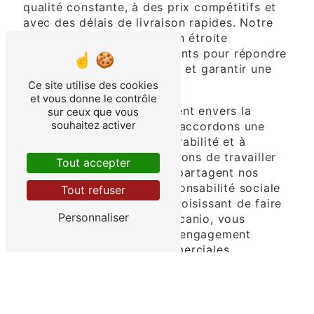
qualité constante, à des prix compétitifs et
avec des délais de livraison rapides. Notre
équipe dévouée travaille en étroite
collaboration avec nos clients pour répondre
à leurs besoins spécifiques et garantir une
satisfaction totale.
Ce site utilise des cookies
et vous donne le contrôle
En plus de notre engagement envers la
sur ceux que vous
souhaitez activer
qualité des produits, nous accordons une
grande importance à la durabilité et à
l'éthique. Nous nous efforçons de travailler
Tout accepter
avec des fournisseurs qui partagent nos
valeurs en matière de responsabilité sociale
Tout refuser
et environnementale. En choisissant de faire
Personnaliser
affaire avec La Cabane Cacanio, vous
soutenez également notre engagement
envers des pratiques commerciales
responsables.
Que vous soyez un restaurateur, un
détaillant, un chef d'entreprise ou un